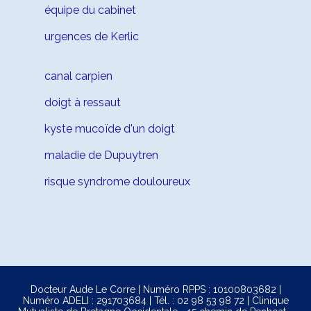
équipe du cabinet
urgences de Kerlic
canal carpien
doigt à ressaut
kyste mucoïde d'un doigt
maladie de Dupuytren
risque syndrome douloureux
Docteur Aude Le Corre | Numéro RPPS : 10100803682 |
Numéro ADELI : 291703684 | Tél. :
02 98 53 98 72
| Clinique